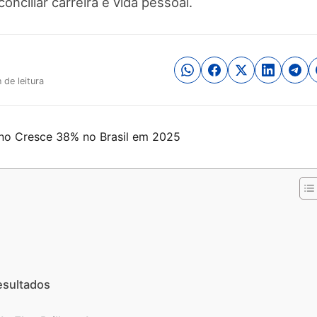
nciliar carreira e vida pessoal.
 de leitura
esultados