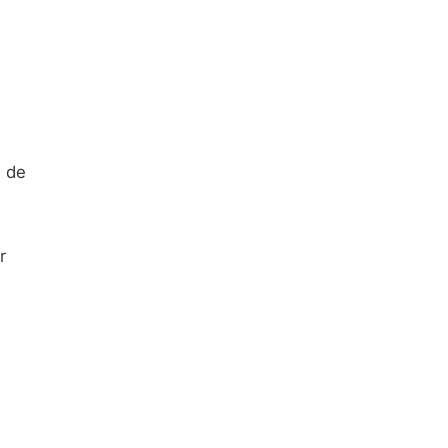
m de
r