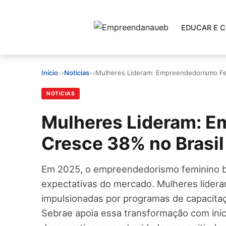
Pular
para
EDUCAR E 
o
conteúdo
principal
EDUCAR E CRESCER
Início
›
Noticias
›
Mulheres Lideram: Empreendedorismo Fe
CRESCIMENTO
NOTICIAS
Mulheres Lideram: 
CONTROLE FINANCEIRO
Cresce 38% no Brasi
FERRAMENTAS
Em 2025, o empreendedorismo feminino br
GESTÃO FINANCEIRA
expectativas do mercado. Mulheres lidera
impulsionadas por programas de capacitaç
Sebrae apoia essa transformação com inicia