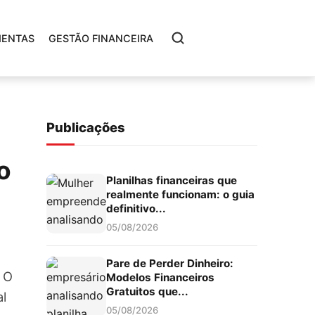
MENTAS
GESTÃO FINANCEIRA
Publicações
o
Planilhas financeiras que
realmente funcionam: o guia
definitivo...
05/08/2026
Pare de Perder Dinheiro:
 O
Modelos Financeiros
Gratuitos que...
al
05/08/2026