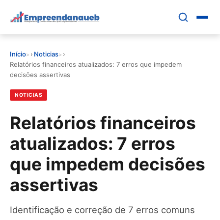
Pular
para
o
conteúdo
Início
›
Noticias
›
principal
EDUCAR E CRESCER
Relatórios financeiros atualizados: 7 erros que impedem
decisões assertivas
CRESCIMENTO
NOTICIAS
CONTROLE FINANCEIRO
Relatórios financeiros
atualizados: 7 erros
FERRAMENTAS
que impedem decisões
GESTÃO FINANCEIRA
assertivas
Identificação e correção de 7 erros comuns