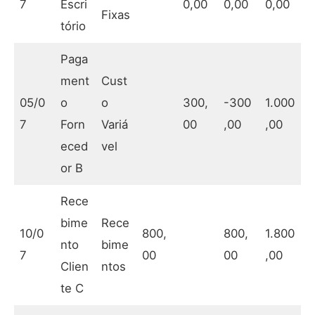
7
Escri
0,00
0,00
0,00
Fixas
tório
Paga
ment
Cust
05/0
o
o
300,
-300
1.000
7
Forn
Variá
00
,00
,00
eced
vel
or B
Rece
bime
Rece
10/0
800,
800,
1.800
nto
bime
7
00
00
,00
Clien
ntos
te C