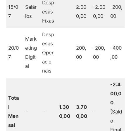
Desp
15/0
Salár
2.00
-2.00
-200,
esas
7
ios
0,00
0,00
00
Fixas
Desp
Mark
esas
20/0
eting
200,
-200,
-400
Oper
7
Digit
00
00
,00
acio
al
nais
-2.4
00,0
Tota
0
l
1.30
3.70
–
–
–
(Sald
Men
0,00
0,00
o
sal
Final