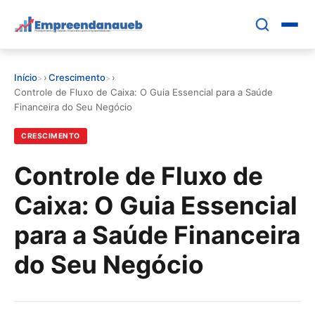
Pular
para
o
conteúdo
Início
›
Crescimento
›
principal
EDUCAR E CRESCER
Controle de Fluxo de Caixa: O Guia Essencial para a Saúde
Financeira do Seu Negócio
CRESCIMENTO
CRESCIMENTO
CONTROLE FINANCEIRO
Controle de Fluxo de
Caixa: O Guia Essencial
FERRAMENTAS
para a Saúde Financeira
GESTÃO FINANCEIRA
do Seu Negócio