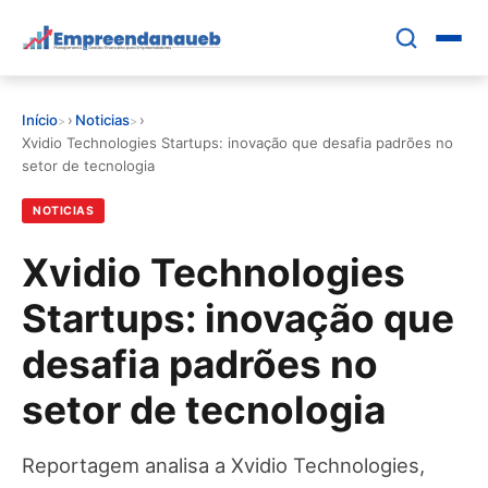
Pular
para
o
conteúdo
Início
›
Noticias
›
principal
EDUCAR E CRESCER
Xvidio Technologies Startups: inovação que desafia padrões no
setor de tecnologia
CRESCIMENTO
NOTICIAS
CONTROLE FINANCEIRO
Xvidio Technologies
Startups: inovação que
FERRAMENTAS
desafia padrões no
GESTÃO FINANCEIRA
setor de tecnologia
Reportagem analisa a Xvidio Technologies,