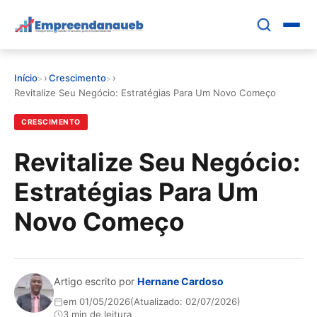
Pular
para
o
conteúdo
Início
›
Crescimento
›
principal
EDUCAR E CRESCER
Revitalize Seu Negócio: Estratégias Para Um Novo Começo
CRESCIMENTO
CRESCIMENTO
Revitalize Seu Negócio:
CONTROLE FINANCEIRO
Estratégias Para Um
FERRAMENTAS
Novo Começo
GESTÃO FINANCEIRA
Artigo escrito por
Hernane Cardoso
em 01/05/2026
(Atualizado: 02/07/2026)
3 min de leitura