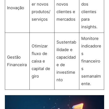
er novos
novos
dos
Inovação
produtos/
clientes e
clientes
serviços
mercados
para
insights.
Monitore
Sustentab
Otimizar
indicadore
ilidade e
fluxo de
s
Gestão
capacidad
caixa e
financeiro
Financeira
e de
capital de
s
investime
giro
semanalm
nto
ente.