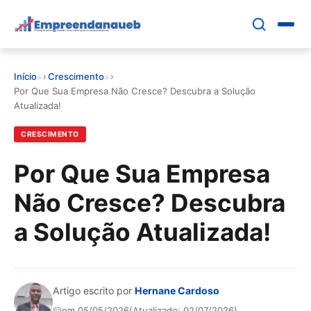
Pular
para
o
conteúdo
Início
›
Crescimento
›
principal
EDUCAR E CRESCER
Por Que Sua Empresa Não Cresce? Descubra a Solução
Atualizada!
CRESCIMENTO
CRESCIMENTO
CONTROLE FINANCEIRO
Por Que Sua Empresa
Não Cresce? Descubra
FERRAMENTAS
a Solução Atualizada!
GESTÃO FINANCEIRA
Artigo escrito por
Hernane Cardoso
em 05/05/2026
(Atualizado: 02/07/2026)