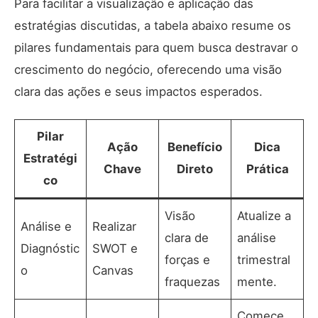
Para facilitar a visualização e aplicação das
estratégias discutidas, a tabela abaixo resume os
pilares fundamentais para quem busca destravar o
crescimento do negócio, oferecendo uma visão
clara das ações e seus impactos esperados.
Pilar
Ação
Benefício
Dica
Estratégi
Chave
Direto
Prática
co
Visão
Atualize a
Análise e
Realizar
clara de
análise
Diagnóstic
SWOT e
forças e
trimestral
o
Canvas
fraquezas
mente.
Comece