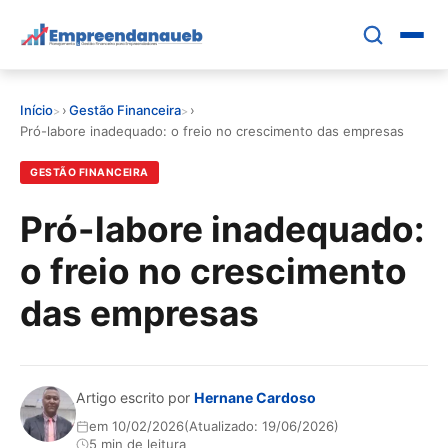
Pular
para
o
conteúdo
Início
›
Gestão Financeira
›
principal
EDUCAR E CRESCER
Pró-labore inadequado: o freio no crescimento das empresas
GESTÃO FINANCEIRA
CRESCIMENTO
Pró-labore inadequado:
CONTROLE FINANCEIRO
o freio no crescimento
FERRAMENTAS
das empresas
GESTÃO FINANCEIRA
Artigo escrito por
Hernane Cardoso
em 10/02/2026
(Atualizado: 19/06/2026)
5 min de leitura