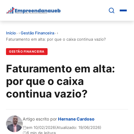
Pular
para
o
conteúdo
Início
›
Gestão Financeira
›
principal
EDUCAR E CRESCER
Faturamento em alta: por que o caixa continua vazio?
GESTÃO FINANCEIRA
CRESCIMENTO
Faturamento em alta:
CONTROLE FINANCEIRO
por que o caixa
FERRAMENTAS
continua vazio?
GESTÃO FINANCEIRA
Artigo escrito por
Hernane Cardoso
em 10/02/2026
(Atualizado: 19/06/2026)
6 min de leitura