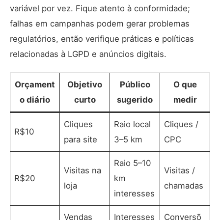
variável por vez. Fique atento à conformidade;
falhas em campanhas podem gerar problemas
regulatórios, então verifique práticas e políticas
relacionadas à
LGPD e anúncios digitais
.
Orçament
Objetivo
Público
O que
o diário
curto
sugerido
medir
Cliques
Raio local
Cliques /
R$10
para site
3–5 km
CPC
Raio 5–10
Visitas na
Visitas /
R$20
km
loja
chamadas
interesses
Vendas
Interesses
Conversõ