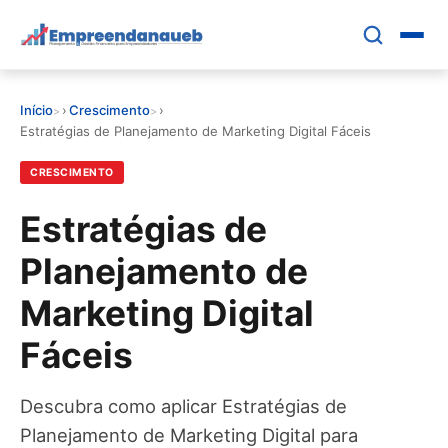
Pular
para
o
conteúdo
Início
›
Crescimento
›
principal
EDUCAR E CRESCER
Estratégias de Planejamento de Marketing Digital Fáceis
CRESCIMENTO
CRESCIMENTO
Estratégias de
CONTROLE FINANCEIRO
Planejamento de
FERRAMENTAS
Marketing Digital
Fáceis
GESTÃO FINANCEIRA
Descubra como aplicar Estratégias de
Planejamento de Marketing Digital para