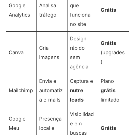
Google
Analisa
que
Grátis
Analytics
tráfego
funciona
no site
Design
Grátis
Cria
rápido
Canva
(upgrades
imagens
sem
)
agência
Envia e
Captura e
Plano
Mailchimp
automatiz
nutre
grátis
a e‑mails
leads
limitado
Visibilidad
Google
Presença
e em
Meu
local e
Grátis
buscas