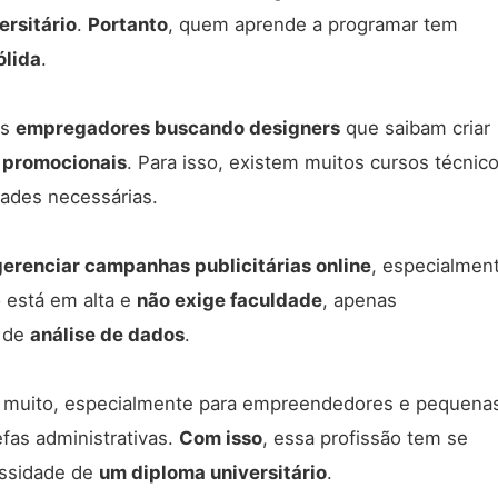
ersitário
.
Portanto
, quem aprende a programar tem
ólida
.
os
empregadores buscando designers
que saibam criar
 promocionais
. Para isso, existem muitos cursos técnic
dades necessárias.
gerenciar campanhas publicitárias online
, especialmen
 está em alta e
não exige faculdade
, apenas
 de
análise de dados
.
 muito, especialmente para empreendedores e pequena
fas administrativas.
Com isso
, essa profissão tem se
essidade de
um diploma universitário
.