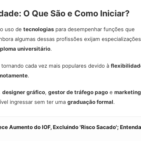
ldade: O Que São e Como Iniciar?
 o uso de
tecnologias
para desempenhar funções que
mbora algumas dessas profissões exijam especializaçõe
iploma universitário
.
 tornando cada vez mais populares devido à
flexibilidad
remotamente
.
,
designer gráfico
,
gestor de tráfego pago
e
marketing
vel ingressar sem ter uma
graduação formal
.
ece Aumento do IOF, Excluindo 'Risco Sacado'; Entend