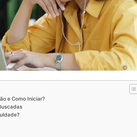
ão e Como Iniciar?
 Buscadas
culdade?