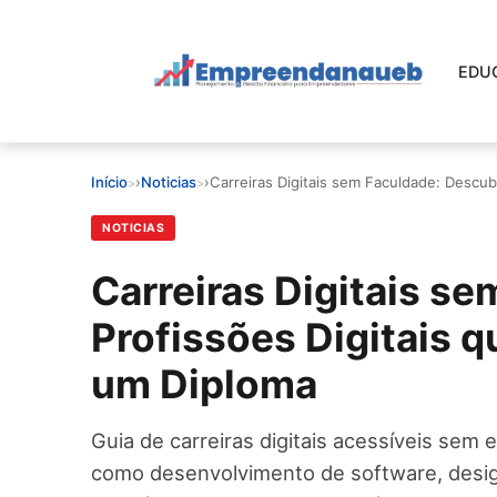
Pular
para
o
EDU
conteúdo
principal
EDUCAR E CRESCER
Início
›
Noticias
›
Carreiras Digitais sem Faculdade: Descu
CRESCIMENTO
NOTICIAS
CONTROLE FINANCEIRO
Carreiras Digitais s
Profissões Digitais 
FERRAMENTAS
um Diploma
GESTÃO FINANCEIRA
Guia de carreiras digitais acessíveis sem 
como desenvolvimento de software, design 