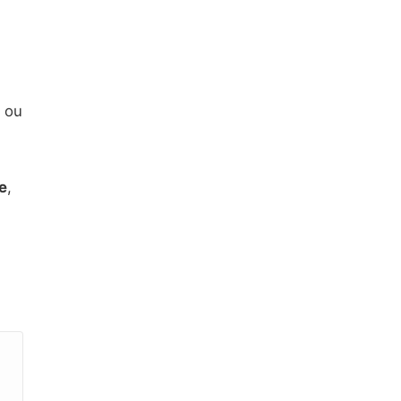
s ou
e
,
a