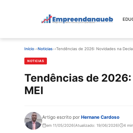
Pular
para
o
EDU
conteúdo
principal
EDUCAR E CRESCER
Início
›
Noticias
›
Tendências de 2026: Novidades na Decla
CRESCIMENTO
NOTICIAS
CONTROLE FINANCEIRO
Tendências de 2026:
MEI
FERRAMENTAS
GESTÃO FINANCEIRA
Artigo escrito por
Hernane Cardoso
em 11/05/2026
(Atualizado: 19/06/2026)
4 min