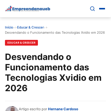
Pular
para
o
conteúdo
Início
›
Educar & Crescer
›
principal
EDUCAR E CRESCER
Desvendando o Funcionamento das Tecnologias Xvidio em 2026
EDUCAR & CRESCER
CRESCIMENTO
Desvendando o
CONTROLE FINANCEIRO
Funcionamento das
FERRAMENTAS
Tecnologias Xvidio em
2026
GESTÃO FINANCEIRA
Artigo escrito por
Hernane Cardoso