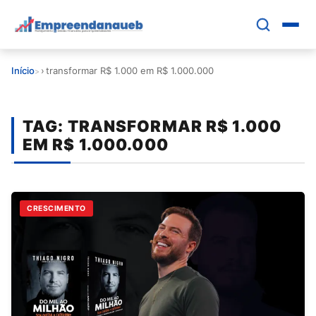
Pular
para
o
conteúdo
Início
›
transformar R$ 1.000 em R$ 1.000.000
principal
EDUCAR E CRESCER
TAG:
TRANSFORMAR R$ 1.000
CRESCIMENTO
EM R$ 1.000.000
CONTROLE FINANCEIRO
FERRAMENTAS
CRESCIMENTO
GESTÃO FINANCEIRA