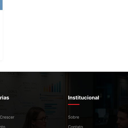
rias
Institucional
 Crescer
Sobre
nto
Contato