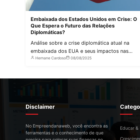
Embaixada dos Estados Unidos em Crise: O
Que Espera o Futuro das Relações
Diplomáticas?
Análise sobre a crise diplomática atual na
embaixada dos EUA e seus impactos nas…
Hernane Cardoso
08/08/2025
Disclaimer
Catego
No Empreendanaweb, você encontra as
Educar &
ferramentas e o conhecimento de que
Crescime
precisa para colocar suas finanças no