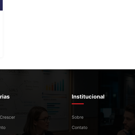
rias
Institucional
 Crescer
Sobre
nto
Contato