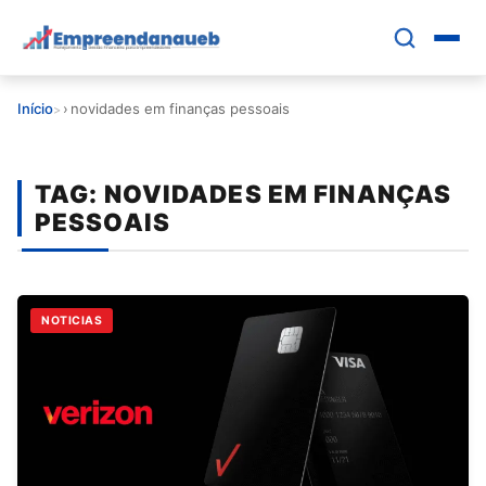
Pular
para
o
conteúdo
Início
›
novidades em finanças pessoais
principal
EDUCAR E CRESCER
TAG:
NOVIDADES EM FINANÇAS
CRESCIMENTO
PESSOAIS
CONTROLE FINANCEIRO
FERRAMENTAS
NOTICIAS
GESTÃO FINANCEIRA