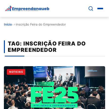
Pular
para
o
conteúdo
Início
›
inscrição Feira do Empreendedor
principal
EDUCAR E CRESCER
TAG:
INSCRIÇÃO FEIRA DO
CRESCIMENTO
EMPREENDEDOR
CONTROLE FINANCEIRO
FERRAMENTAS
NOTICIAS
GESTÃO FINANCEIRA