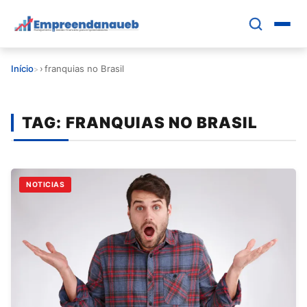
Pular
para
o
conteúdo
Início
›
franquias no Brasil
principal
EDUCAR E CRESCER
TAG:
FRANQUIAS NO BRASIL
CRESCIMENTO
CONTROLE FINANCEIRO
NOTICIAS
FERRAMENTAS
GESTÃO FINANCEIRA