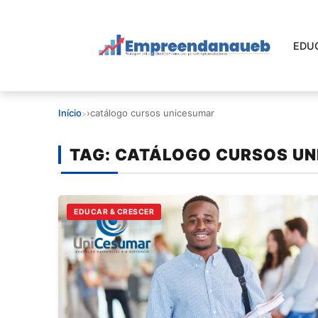
Pular
para
o
EDU
conteúdo
principal
EDUCAR E CRESCER
Início
›
catálogo cursos unicesumar
CRESCIMENTO
TAG:
CATÁLOGO CURSOS U
CONTROLE FINANCEIRO
FERRAMENTAS
EDUCAR & CRESCER
GESTÃO FINANCEIRA