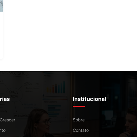
rias
Institucional
 Crescer
Sobre
nto
Contato