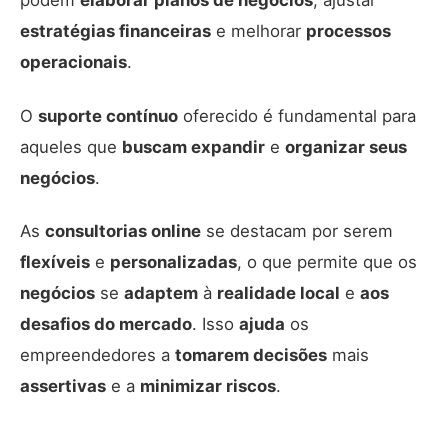
podem
elaborar planos de negócios
, ajustar
estratégias financeiras
e melhorar
processos
operacionais
.
O
suporte contínuo
oferecido é fundamental para
aqueles que
buscam expandir
e
organizar seus
negócios
.
As
consultorias online
se destacam por serem
flexíveis
e
personalizadas
, o que permite que os
negócios
se
adaptem
à
realidade local
e
aos
desafios do mercado
. Isso
ajuda
os
empreendedores a
tomarem decisões
mais
assertivas
e a
minimizar riscos
.