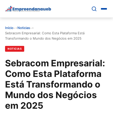
Pular
para
o
conteúdo
Início
›
Noticias
›
principal
EDUCAR E CRESCER
Sebracom Empresarial: Como Esta Plataforma Está
Transformando o Mundo dos Negócios em 2025
CRESCIMENTO
NOTICIAS
CONTROLE FINANCEIRO
Sebracom Empresarial:
Como Esta Plataforma
FERRAMENTAS
Está Transformando o
GESTÃO FINANCEIRA
Mundo dos Negócios
em 2025