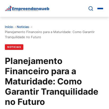
Pular
para
o
conteúdo
Início
›
Noticias
›
principal
EDUCAR E CRESCER
Planejamento Financeiro para a Maturidade: Como Garantir
Tranquilidade no Futuro
CRESCIMENTO
NOTICIAS
CONTROLE FINANCEIRO
Planejamento
Financeiro para a
FERRAMENTAS
Maturidade: Como
GESTÃO FINANCEIRA
Garantir Tranquilidade
no Futuro