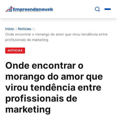
Pular
para
o
conteúdo
Início
›
Noticias
›
principal
EDUCAR E CRESCER
Onde encontrar o morango do amor que virou tendência entre
profissionais de marketing
CRESCIMENTO
NOTICIAS
CONTROLE FINANCEIRO
Onde encontrar o
morango do amor que
FERRAMENTAS
virou tendência entre
GESTÃO FINANCEIRA
profissionais de
marketing