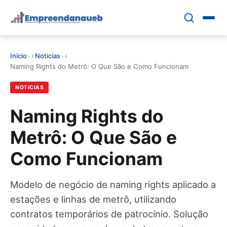
Pular
para
o
conteúdo
Início
›
Noticias
›
principal
EDUCAR E CRESCER
Naming Rights do Metrô: O Que São e Como Funcionam
NOTICIAS
CRESCIMENTO
Naming Rights do
CONTROLE FINANCEIRO
Metrô: O Que São e
FERRAMENTAS
Como Funcionam
GESTÃO FINANCEIRA
Modelo de negócio de naming rights aplicado a
estações e linhas de metrô, utilizando
contratos temporários de patrocínio. Solução