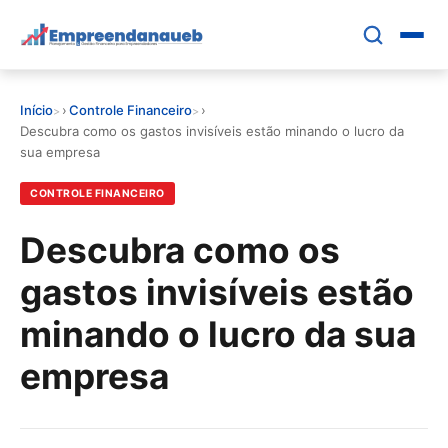
Pular
para
o
conteúdo
Início
›
Controle Financeiro
›
principal
EDUCAR E CRESCER
Descubra como os gastos invisíveis estão minando o lucro da
sua empresa
CRESCIMENTO
CONTROLE FINANCEIRO
CONTROLE FINANCEIRO
Descubra como os
gastos invisíveis estão
FERRAMENTAS
minando o lucro da sua
GESTÃO FINANCEIRA
empresa