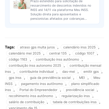
Prazo estendido para solicitação de
ressarcimento de descontos indevidos no
INSS até 14/11 via plataforma Meu INSS.
Solução direta para aposentados e
pensionistas afetados por cobranças…
Tags:
,
,
atraso gps multa juros
calendário inss 2025
,
,
,
calendário mei 2025
central 135
código 1007
,
,
código 1163
contribuição inss autônomo
,
contribuição inss autonomo 2025
contribuição mensal
,
,
,
,
inss
contribuinte individual
das-mei
emitir gps
,
,
,
gps inss
guia da previdência social
MEI
Meu
,
,
INSS
pagamento inss autônomo
plano simplificado
,
,
,
inss
Portal do Empreendedor
previdência social
,
,
recolhimento inss autônomo
regularização inss
,
,
salário de contribuição
tabela de contribuições inss
vencimento dia 15