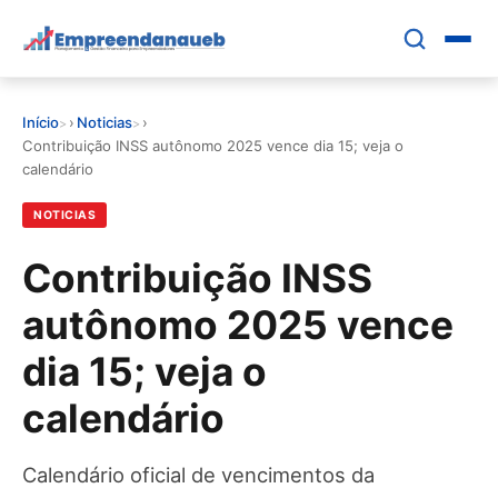
Pular
para
o
conteúdo
Início
›
Noticias
›
principal
EDUCAR E CRESCER
Contribuição INSS autônomo 2025 vence dia 15; veja o
calendário
CRESCIMENTO
NOTICIAS
CONTROLE FINANCEIRO
Contribuição INSS
autônomo 2025 vence
FERRAMENTAS
dia 15; veja o
GESTÃO FINANCEIRA
calendário
Calendário oficial de vencimentos da