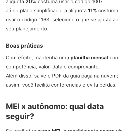
alíquota
20%
costuma usar o código 1007.
Já no plano simplificado, a alíquota
11%
costuma
usar o código 1163; selecione o que se ajusta ao
seu planejamento.
Boas práticas
Com efeito, mantenha uma
planilha mensal
com
competência, valor, data e comprovante.
Além disso, salve o PDF da guia paga na nuvem;
assim, você facilita conferências e evita perdas.
MEI x autônomo: qual data
seguir?
Se você atua como
MEI
, o recolhimento ocorre via