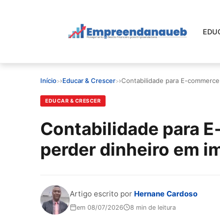
Pular
para
o
EDU
conteúdo
principal
EDUCAR E CRESCER
Início
›
Educar & Crescer
›
Contabilidade para E-commerce
CRESCIMENTO
EDUCAR & CRESCER
CONTROLE FINANCEIRO
Contabilidade para 
perder dinheiro em i
FERRAMENTAS
GESTÃO FINANCEIRA
Artigo escrito por
Hernane Cardoso
em 08/07/2026
8 min de leitura