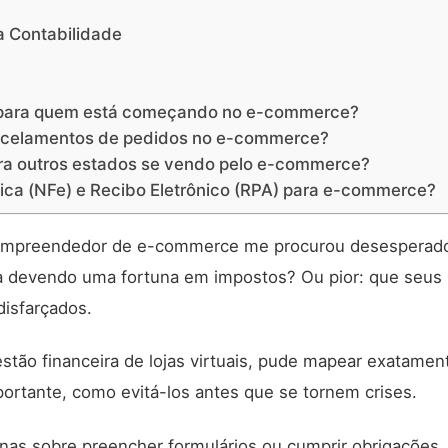
a Contabilidade
so para quem está começando no e-commerce?
ancelamentos de pedidos no e-commerce?
ra outros estados se vendo pelo e-commerce?
ônica (NFe) e Recibo Eletrônico (RPA) para e-commerce?
m empreendedor de e-commerce me procurou desesperad
a devendo uma fortuna em impostos? Ou pior: que seus
disfarçados.
stão financeira de lojas virtuais, pude mapear exatamen
portante, como evitá-los antes que se tornem crises.
nas sobre preencher formulários ou cumprir obrigações