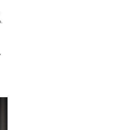
:
o.
,